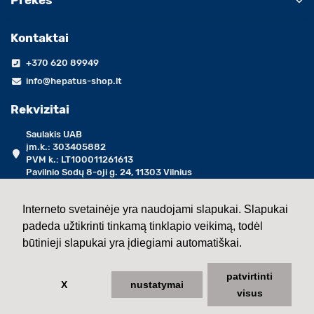
Prekės
Kontaktai
+370 620 89949
info@hepatus-shop.lt
Rekvizitai
Saulakis UAB
įm.k.: 303405882
PVM k.: LT100011261613
Pavilnio Sodų 8-oji g. 24, 11303 Vilnius
darbo dienomis 09:00 - 17:00 val.
Interneto svetainėje yra naudojami slapukai. Slapukai
padeda užtikrinti tinkamą tinklapio veikimą, todėl
2013 - 2026 ©
Saulakis UAB
būtinieji slapukai yra įdiegiami automatiškai.
patvirtinti
X
nustatymai
visus