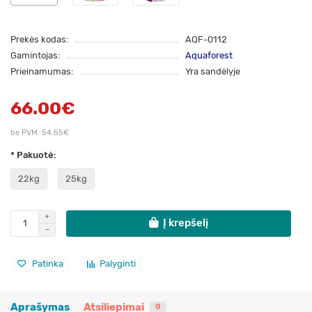
Prekės kodas:
AQF-0112
Gamintojas:
Aquaforest
Prieinamumas:
Yra sandėlyje
66.00€
be PVM: 54.55€
* Pakuotė:
22kg
25kg
Į krepšelį
Patinka
Palyginti
Aprašymas
Atsiliepimai
0