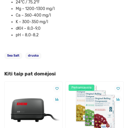
24°C / 75.2°F
Mg – 1200-1300 mg/l
Ca – 360-400 mg/l
K – 300-350 mg/l
dKH – 8,0-9,0
pH – 8,0-8,2
Sea Salt
druska
Kiti taip pat domėjosi
Perkamiausia