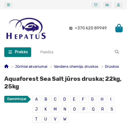
+370 620 89949
Prekės
Jūriniai akvariumai
Vandens chemija, druskos
Druskos
Aquaforest Sea Salt jūros druska; 22kg,
25kg
Gamintojai
A
B
C
D
E
F
G
H
I
J
K
M
N
O
P
Q
R
S
T
U
V
W