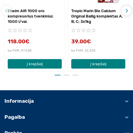
Eheim AIR 1000 oro
Tropic Marin Bio Calcium
kompresorius tvenkiniui;
Original Ballig komplektas A,
1000 l/val.
B, C; 3x1kg
118.00€
39.00€
be PVM: 97.52€
be PVM: 32.23€
Į krepšelį
Į krepšelį
Informacija
Pagalba