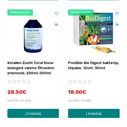
Perkamiausia
Perkamiausia
Korallen Zucht Coral Snow
Prodibio Bio Digest bakterijų
biologinė valymo filtravimo
tirpalas; 12vnt, 30vnt
priemonė; 250ml, 500ml
28.50€
18.00€
be PVM: 23.55€
be PVM: 14.88€
Į krepšelį
Į krepšelį