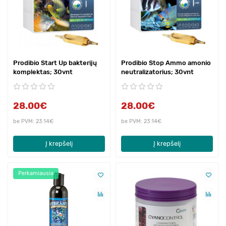
Prodibio Start Up bakterijų
Prodibio Stop Ammo amonio
komplektas; 30vnt
neutralizatorius; 30vnt
28.00€
28.00€
be PVM: 23.14€
be PVM: 23.14€
Į krepšelį
Į krepšelį
Perkamiausia