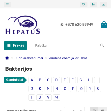
+370 620 89949
Prekės
Jūriniai akvariumai
Vandens chemija, druskos
Bakterijos
Gamintojai
A
B
C
D
E
F
G
H
I
J
K
M
N
O
P
Q
R
S
T
U
V
W