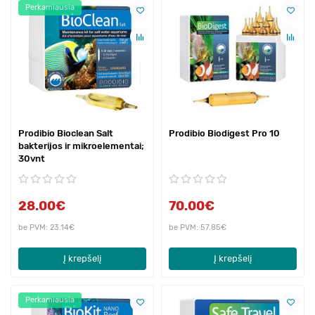
Perkamiausia
Prodibio Bioclean Salt
Prodibio Biodigest Pro 10
bakterijos ir mikroelementai;
30vnt
28.00€
70.00€
be PVM: 23.14€
be PVM: 57.85€
Į krepšelį
Į krepšelį
Perkamiausia