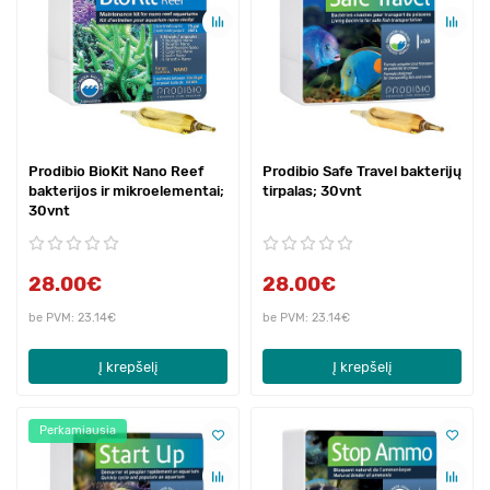
Prodibio BioKit Nano Reef
Prodibio Safe Travel bakterijų
bakterijos ir mikroelementai;
tirpalas; 30vnt
30vnt
28.00€
28.00€
be PVM: 23.14€
be PVM: 23.14€
Į krepšelį
Į krepšelį
Perkamiausia