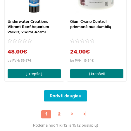
Underwater Creations
Qium Cyano Control
Vibrant Reef Aquarium
priemonė nuo dumblių
valiklis; 236ml, 473ml
48.00€
24.00€
be PVM: 39.67€
be PVM: 19.84€
Į krepšelį
Į krepšelį
Rodyti daugiau
1
2
>
>|
Rodoma nuo 1 iki 12 iš 15 (2 puslapių)