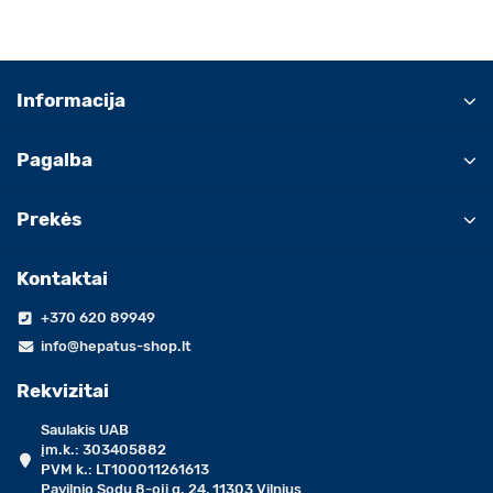
Informacija
Pagalba
Prekės
Kontaktai
+370 620 89949
info@hepatus-shop.lt
Rekvizitai
Saulakis UAB
įm.k.: 303405882
PVM k.: LT100011261613
Pavilnio Sodų 8-oji g. 24, 11303 Vilnius