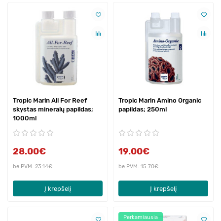
Tropic Marin All For Reef
Tropic Marin Amino Organic
skystas mineralų papildas;
papildas; 250ml
1000ml
28.00€
19.00€
be PVM: 23.14€
be PVM: 15.70€
Į krepšelį
Į krepšelį
Perkamiausia