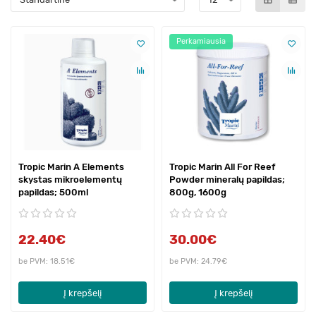
Perkamiausia
Tropic Marin A Elements
Tropic Marin All For Reef
skystas mikroelementų
Powder mineralų papildas;
papildas; 500ml
800g, 1600g
22.40€
30.00€
be PVM: 18.51€
be PVM: 24.79€
Į krepšelį
Į krepšelį