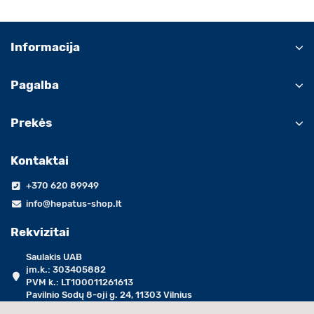
Informacija
Pagalba
Prekės
Kontaktai
+370 620 89949
info@hepatus-shop.lt
Rekvizitai
Saulakis UAB
įm.k.: 303405882
PVM k.: LT100011261613
Pavilnio Sodų 8-oji g. 24, 11303 Vilnius
darbo dienomis 09:00 - 17:00 val.