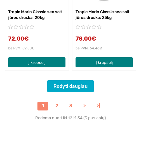
Tropic Marin Classic sea salt
Tropic Marin Classic sea salt
jūros druska; 20kg
jūros druska; 25kg
72.00€
78.00€
be PVM: 59.50€
be PVM: 64.46€
Į krepšelį
Į krepšelį
Rodyti daugiau
1
2
3
>
>|
Rodoma nuo 1 iki 12 iš 34 (3 puslapių)