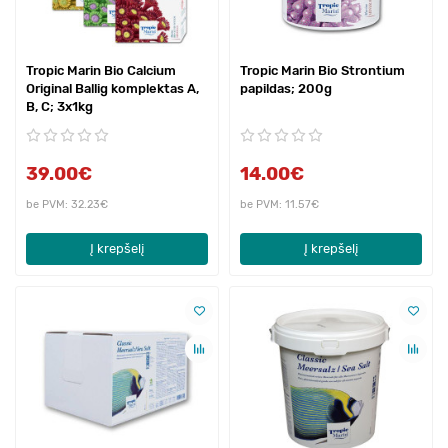
Tropic Marin Bio Calcium
Tropic Marin Bio Strontium
Original Ballig komplektas A,
papildas; 200g
B, C; 3x1kg
39.00€
14.00€
be PVM: 32.23€
be PVM: 11.57€
Į krepšelį
Į krepšelį