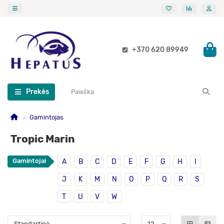
+370 620 89949
Prekės
Gamintojas
Tropic Marin
Gamintojai
A
B
C
D
E
F
G
H
I
J
K
M
N
O
P
Q
R
S
T
U
V
W