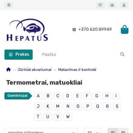
+370 620 89949
Prekės
Jūriniai akvariumai
Matavimas ir kontrolė
Termometrai, matuokliai
Gamintojai
A
B
C
D
E
F
G
H
I
J
K
M
N
O
P
Q
R
S
T
U
V
W