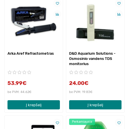
Arka Aref Refractometras
D&D Aquarium Solutions -
Osmosinio vandens TDS
monitorius
53.99€
24.00€
be PVM: 44.62€
be PVM: 19.83€
Į krepšelį
Į krepšelį
Perkamiausia