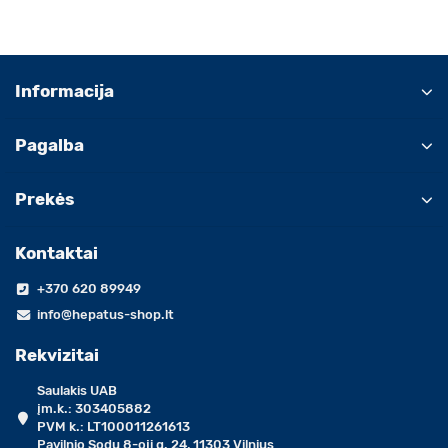
Informacija
Pagalba
Prekės
Kontaktai
+370 620 89949
info@hepatus-shop.lt
Rekvizitai
Saulakis UAB
įm.k.: 303405882
PVM k.: LT100011261613
Pavilnio Sodų 8-oji g. 24, 11303 Vilnius