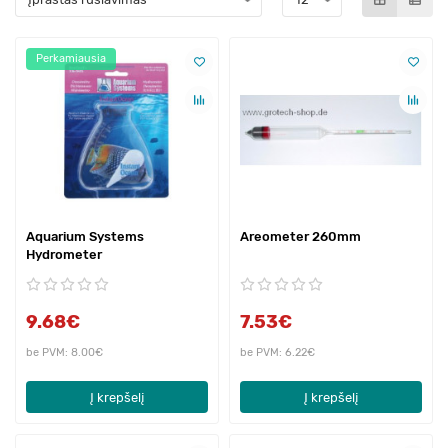
Perkamiausia
Aquarium Systems
Areometer 260mm
Hydrometer
9.68€
7.53€
be PVM: 8.00€
be PVM: 6.22€
Į krepšelį
Į krepšelį