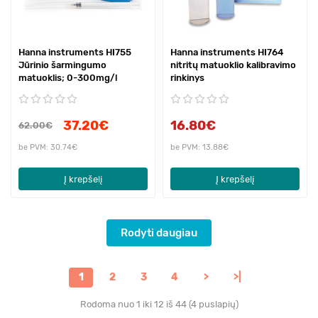
Hanna instruments HI755
Hanna instruments HI764
Jūrinio šarmingumo
nitritų matuoklio kalibravimo
matuoklis; 0-300mg/l
rinkinys
37.20€
16.80€
62.00€
be PVM: 30.74€
be PVM: 13.88€
Į krepšelį
Į krepšelį
Rodyti daugiau
1
2
3
4
>
>|
Rodoma nuo 1 iki 12 iš 44 (4 puslapių)