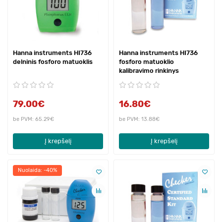
Hanna instruments HI736
Hanna instruments HI736
delninis fosforo matuoklis
fosforo matuoklio
kalibravimo rinkinys
79.00€
16.80€
be PVM: 65.29€
be PVM: 13.88€
Į krepšelį
Į krepšelį
Nuolaida: -40%