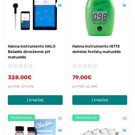
Hanna instruments HALO
Hanna instruments HI713
Belaidis dirvožemio pH
delninis fosfatų matuoklis
matuoklis
328.00€
79.00€
be PVM: 271.07€
be PVM: 65.29€
Į krepšelį
Į krepšelį
Perkamiausia
Perkamiausia