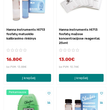
Hanna instruments HI713
Hanna instruments HI713
fosfatų matuoklio
fosfatų mažose
kalibravimo rinkinys
koncentracijose reagentai;
25vnt
16.80€
13.00€
be PVM: 13.88€
be PVM: 10.74€
Į krepšelį
Į krepšelį
Perkamiausia