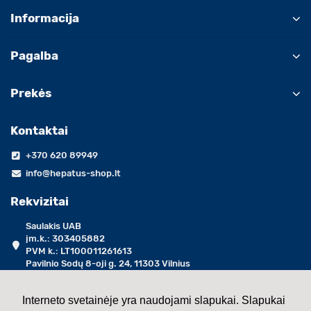
Informacija
Pagalba
Prekės
Kontaktai
+370 620 89949
info@hepatus-shop.lt
Rekvizitai
Saulakis UAB
įm.k.: 303405882
PVM k.: LT100011261613
Pavilnio Sodų 8-oji g. 24, 11303 Vilnius
darbo dienomis 09:00 - 17:00 val.
Interneto svetainėje yra naudojami slapukai. Slapukai