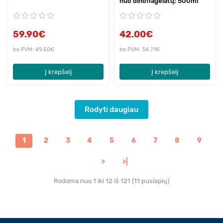
nuo dinoflagelatų; 500ml
59.90€
42.00€
be PVM: 49.50€
be PVM: 34.71€
Į krepšelį
Į krepšelį
Rodyti daugiau
1
2
3
4
5
6
7
8
9
>
>|
Rodoma nuo 1 iki 12 iš 121 (11 puslapių)