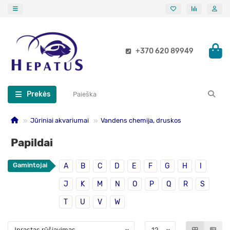
+370 620 89949
Prekės
Jūriniai akvariumai
Vandens chemija, druskos
Papildai
Gamintojai
A
B
C
D
E
F
G
H
I
J
K
M
N
O
P
Q
R
S
T
U
V
W