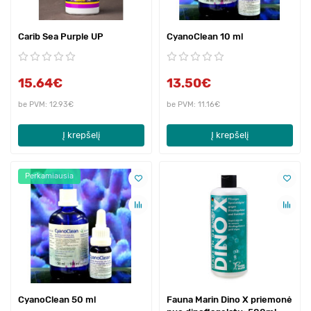
Carib Sea Purple UP
CyanoClean 10 ml
15.64€
13.50€
be PVM: 12.93€
be PVM: 11.16€
Į krepšelį
Į krepšelį
Perkamiausia
CyanoClean 50 ml
Fauna Marin Dino X priemonė