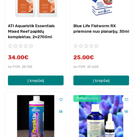
ATI Aquaristik Essentials
Blue Life Flatworm RX
Mixed Reef papildų
priemonė nuo planarijų; 30ml
komplektas; 2×2700ml
34.00€
25.00€
be PVM: 28.10€
be PVM: 20.66€
Į krepšelį
Į krepšelį
Perkamiausia