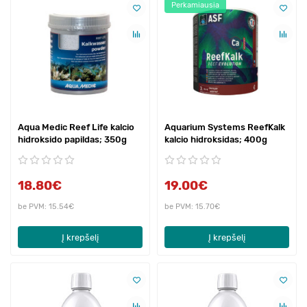
Perkamiausia
Aqua Medic Reef Life kalcio
Aquarium Systems ReefKalk
hidroksido papildas; 350g
kalcio hidroksidas; 400g
18.80€
19.00€
be PVM: 15.54€
be PVM: 15.70€
Į krepšelį
Į krepšelį