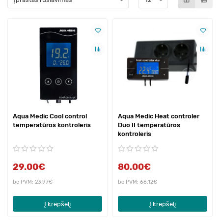
Aqua Medic Cool control
Aqua Medic Heat controler
temperatūros kontroleris
Duo II temperatūros
kontroleris
29.00€
80.00€
be PVM: 23.97€
be PVM: 66.12€
Į krepšelį
Į krepšelį