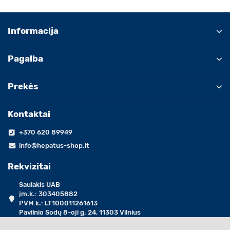
Informacija
Pagalba
Prekės
Kontaktai
+370 620 89949
info@hepatus-shop.lt
Rekvizitai
Saulakis UAB
įm.k.: 303405882
PVM k.: LT100011261613
Pavilnio Sodų 8-oji g. 24, 11303 Vilnius
darbo dienomis 09:00 - 17:00 val.