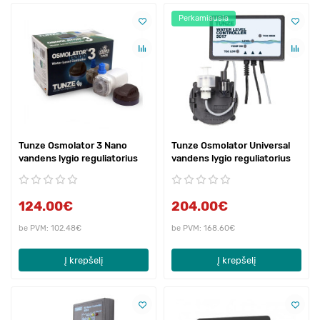
Perkamiausia
Tunze Osmolator 3 Nano
Tunze Osmolator Universal
vandens lygio reguliatorius
vandens lygio reguliatorius
124.00€
204.00€
be PVM: 102.48€
be PVM: 168.60€
Į krepšelį
Į krepšelį