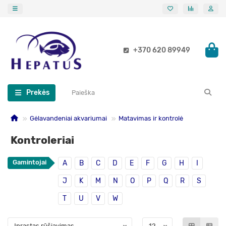
+370 620 89949
Prekės
Gėlavandeniai akvariumai
Matavimas ir kontrolė
Kontroleriai
Gamintojai
A
B
C
D
E
F
G
H
I
J
K
M
N
O
P
Q
R
S
T
U
V
W