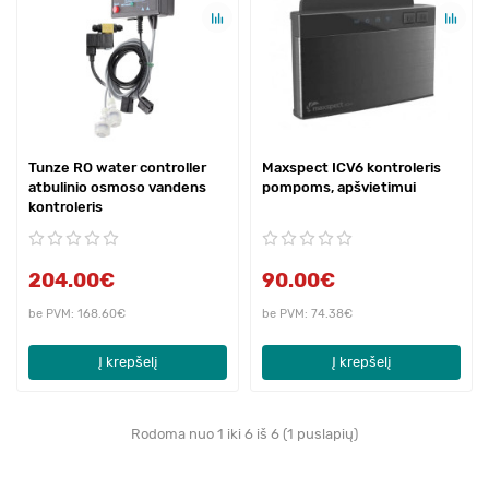
Tunze RO water controller
Maxspect ICV6 kontroleris
atbulinio osmoso vandens
pompoms, apšvietimui
kontroleris
204.00€
90.00€
be PVM: 168.60€
be PVM: 74.38€
Į krepšelį
Į krepšelį
Rodoma nuo 1 iki 6 iš 6 (1 puslapių)