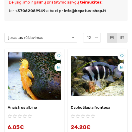
Dėl įsigijimo ir galimų pristatymo sąlygų
teiraukitės:
tel:
+37062089949
arba el.p.:
info@hepatus-shop.lt
Ancistrus albino
Cyphotilapia frontosa
6.05€
24.20€