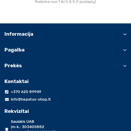
Rodoma nuo 1 iki 5 iš 5 (1 puslapių)
Informacija
Pagalba
Prekės
Kontaktai
+370 620 89949
info@hepatus-shop.lt
Rekvizitai
Saulakis UAB
įm.k.: 303405882