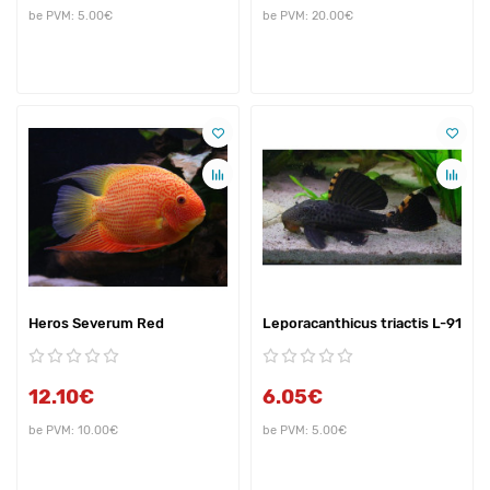
be PVM: 5.00€
be PVM: 20.00€
Heros Severum Red
Leporacanthicus triactis L-91
12.10€
6.05€
be PVM: 10.00€
be PVM: 5.00€