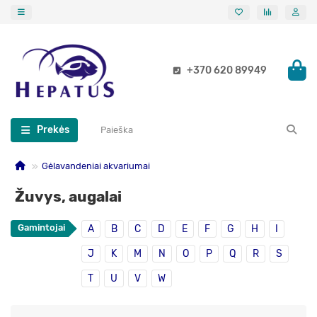
+370 620 89949
Prekės
Gėlavandeniai akvariumai
Žuvys, augalai
Gamintojai
A
B
C
D
E
F
G
H
I
J
K
M
N
O
P
Q
R
S
T
U
V
W