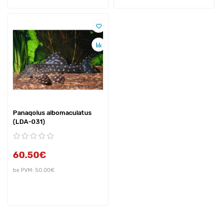
Panaqolus albomaculatus
(LDA-031)
60.50€
be PVM: 50.00€