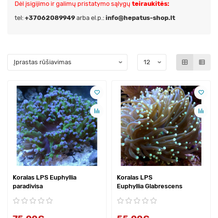
Dėl įsigijimo ir galimų pristatymo sąlygų
teiraukitės:
tel:
+37062089949
arba el.p.:
info@hepatus-shop.lt
Koralas LPS Euphyllia
Koralas LPS
paradivisa
Euphyllia Glabrescens