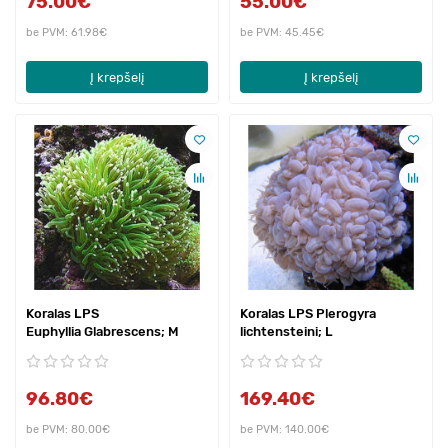
75.00€
55.00€
be PVM: 61.98€
be PVM: 45.45€
Į krepšelį
Į krepšelį
Koralas LPS
Koralas LPS Plerogyra
Euphyllia Glabrescens; M
lichtensteini; L
96.80€
169.40€
be PVM: 80.00€
be PVM: 140.00€