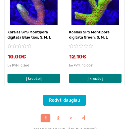
Koralas SPS Montipora
Koralas SPS Montipora
digitata Blue tips; S, M, L
digitata Green; S, M, L
10.00€
12.10€
be PVM: 8.26€
be PVM: 10.00€
Į krepšelį
Į krepšelį
Rodyti daugiau
1
2
>
>|