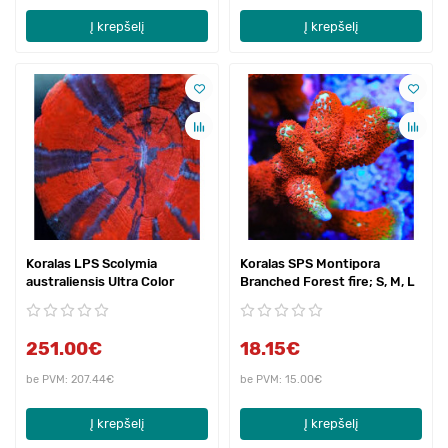
Į krepšelį
Į krepšelį
Koralas LPS Scolymia
Koralas SPS Montipora
australiensis Ultra Color
Branched Forest fire; S, M, L
251.00€
18.15€
be PVM: 207.44€
be PVM: 15.00€
Į krepšelį
Į krepšelį