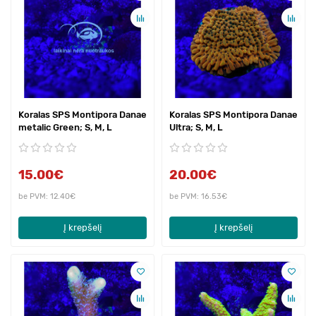
Koralas SPS Montipora Danae
Koralas SPS Montipora Danae
metalic Green; S, M, L
Ultra; S, M, L
15.00€
20.00€
be PVM: 12.40€
be PVM: 16.53€
Į krepšelį
Į krepšelį