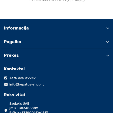
Rodoma nuo 1 iki 12 iš 15 (2 puslapių)
Informacija
Pagalba
Prekės
Kontaktai
+370 620 89949
info@hepatus-shop.lt
Rekvizitai
Saulakis UAB
įm.k.: 303405882
PVM k.: LT100011261613