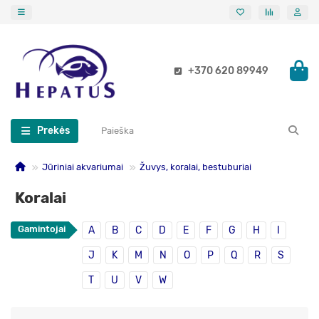
+370 620 89949
Prekės
Jūriniai akvariumai
Žuvys, koralai, bestuburiai
Koralai
Gamintojai
A
B
C
D
E
F
G
H
I
J
K
M
N
O
P
Q
R
S
T
U
V
W