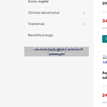
Žuvys, augalai
20
Jūriniai akvariumai
3
Tvenkiniai
be 
Naudota įranga
Akvariumų įrengimo ir priežiūros
paslaugos
Aq
su
2
be 