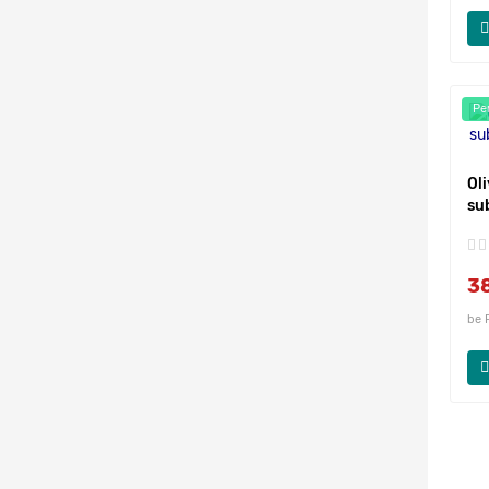
Pe
Oli
su
3
be 