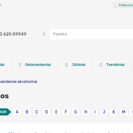
s
Patikusi
0 620 89949
lai
Gėlavandeniai
Jūriniai
Tvenkiniai
vandeniai akvariumai
šos
ojai
A
B
C
D
E
F
G
H
I
J
K
M