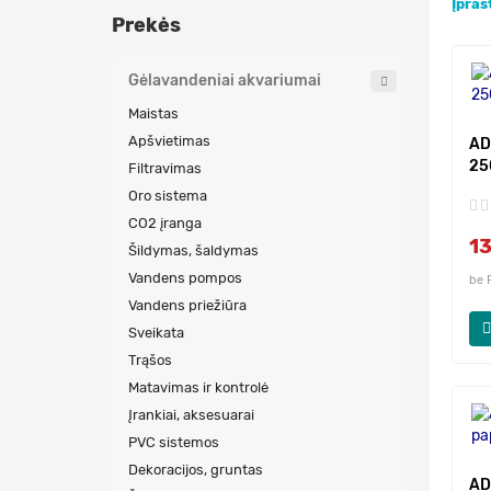
Įpras
Prekės
Gėlavandeniai akvariumai
Maistas
Apšvietimas
AD
25
Filtravimas
Oro sistema
CO2 įranga
1
Šildymas, šaldymas
Vandens pompos
be 
Vandens priežiūra
Sveikata
Trąšos
Matavimas ir kontrolė
Įrankiai, aksesuarai
PVC sistemos
Dekoracijos, gruntas
AD