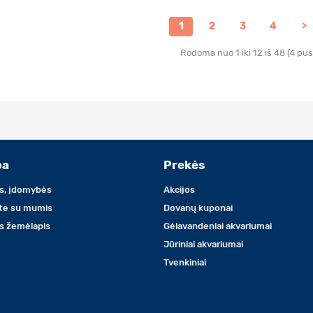
1
2
3
4
>
Rodoma nuo 1 iki 12 iš 48 (4 pus
ba
Prekės
s, įdomybės
Akcijos
ite su mumis
Dovanų kuponai
s žemėlapis
Gėlavandeniai akvariumai
Jūriniai akvariumai
Tvenkiniai