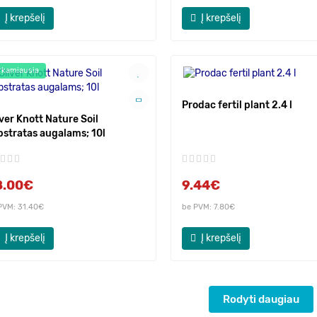
Į krepšelį
Į krepšelį
rkamiausia
Prodac fertil plant 2.4 l
ver Knott Nature Soil
bstratas augalams; 10l
8.00€
9.44€
PVM: 31.40€
be PVM: 7.80€
Į krepšelį
Į krepšelį
Rodyti daugiau