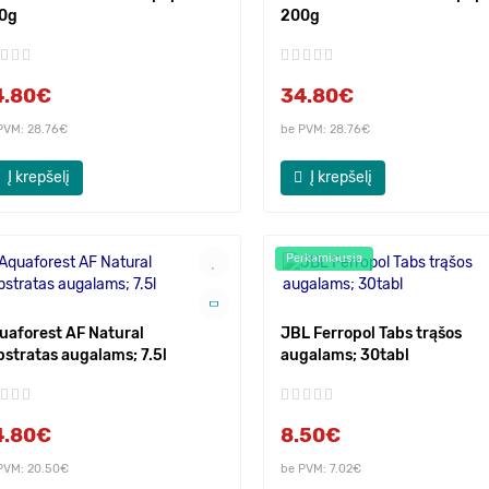
0g
200g
4.80€
34.80€
PVM: 28.76€
be PVM: 28.76€
Į krepšelį
Į krepšelį
Perkamiausia
uaforest AF Natural
JBL Ferropol Tabs trąšos
bstratas augalams; 7.5l
augalams; 30tabl
4.80€
8.50€
PVM: 20.50€
be PVM: 7.02€