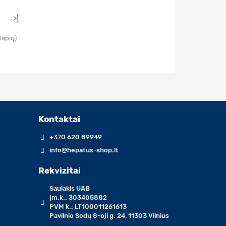
>|
lapių)
Kontaktai
+370 620 89949
info@hepatus-shop.lt
Rekvizitai
Saulakis UAB
įm.k.: 303405882
PVM k.: LT100011261613
Pavilnio Sodų 8-oji g. 24, 11303 Vilnius