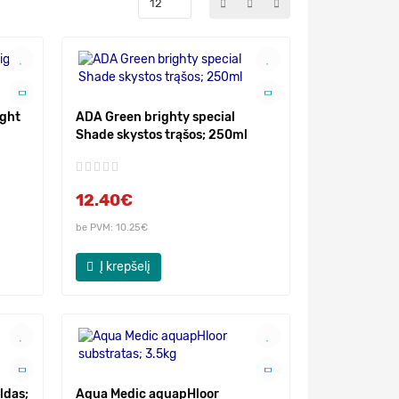
ight
ADA Green brighty special
Shade skystos trąšos; 250ml
12.40€
be PVM: 10.25€
Į krepšelį
ldas;
Aqua Medic aquapHloor