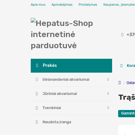
Apie mus
Apmokėjimas
Pristatymas
Naujienos, įdomybė
+37
Prekės
Kora
Gėlavandeniai akvariumai
Gėla
Jūriniai akvariumai
Trą
Tvenkiniai
Gamint
Naudota įranga