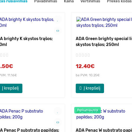
tas rūšiavimas
Pavadinimas
Kaina
Vertinimas
Prekės kodas
A brighty K skystos trąšos;
ADA Green brighty special l
0ml
skystos trąšos; 250ml
3.50€
12.40€
PVM: 11.16€
be PVM: 10.25€
Į krepšelį
Į krepšelį
Perkamiausia
A Penac P substrato papildas;
ADA Penac W substrato papi