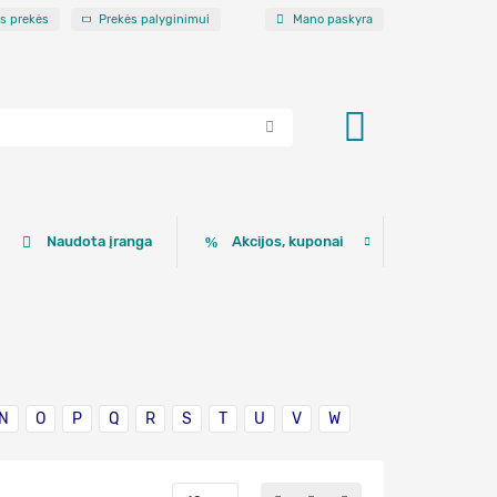
os prekės
Prekės palyginimui
Mano paskyra
Naudota įranga
Akcijos, kuponai
N
O
P
Q
R
S
T
U
V
W