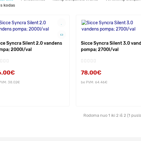
s kodas
cce Syncra Silent 2.0 vandens
Sicce Syncra Silent 3.0 van
mpa; 2000l/val
pompa; 2700l/val
6.00€
78.00€
PVM: 38.02€
be PVM: 64.46€
Rodoma nuo 1 iki 2 iš 2 (1 pusl