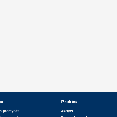
ba
Prekės
s, įdomybės
Akcijos