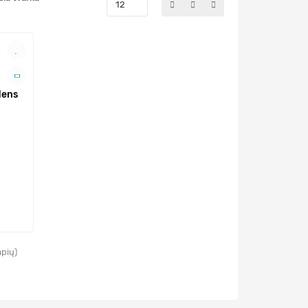
dens
apių)