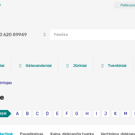
s
Patikusi
0 620 89949
lai
Gėlavandeniai
Jūriniai
Tvenkiniai
ntojas
ce
ojai
A
B
C
D
E
F
G
H
I
J
K
M
artinė
Pavadinimas
Kainą, didėjančia tvarka
Vertinimą, didėjan