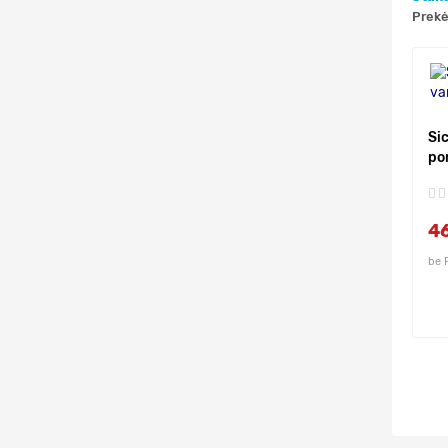
Prekė
Si
po
4
be 