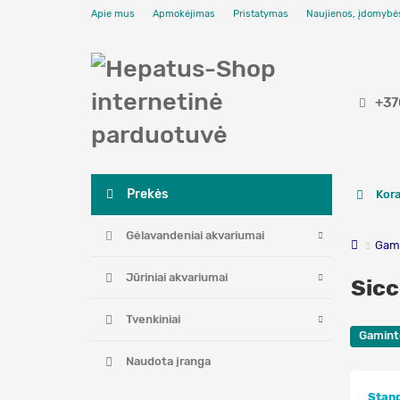
Apie mus
Apmokėjimas
Pristatymas
Naujienos, įdomybė
+37
Prekės
Kora
Gėlavandeniai akvariumai
Gami
Jūriniai akvariumai
Sic
Tvenkiniai
Gamint
Naujienos, įdomybės
Naudota įranga
Stand