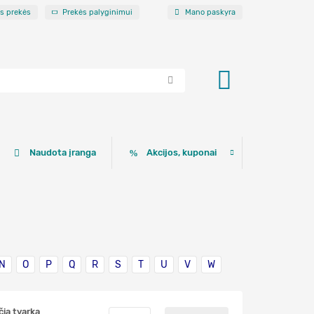
os prekės
Prekės palyginimui
Mano paskyra
Naudota įranga
Akcijos, kuponai
N
O
P
Q
R
S
T
U
V
W
čia tvarka