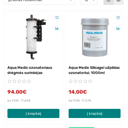
Aqua Medic ozonatoriaus
Aqua Medic Silicagel užpildas
drėgmės surinkėjas
ozonatoriui; 1000ml
94.00€
14.00€
be PVM: 77.69€
be PVM: 11.57€
Į krepšelį
Į krepšelį