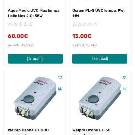
Aqua Medic UVC Max lempa
Osram PL-S UVC lempa; 9W,
Helix Max 2.0; 55W
11W
60.00€
13.00€
be PVM: 49.59€
be PVM: 10.74€
Į krepšelį
Į krepšelį
Weipro Ozone ET-200
Weipro Ozone ET-50