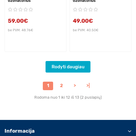
ozonatorius
ozonatorius
59.00€
49.00€
be PVM: 48.76€
be PVM: 40.50€
Rodyti daugiau
1
2
>
>|
Rodoma nuo 1 iki 12 iš 13 (2 puslapių)
Informacija