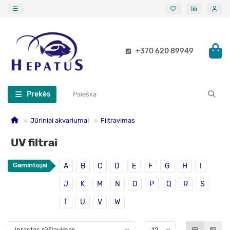
+370 620 89949
Prekės
Jūriniai akvariumai
Filtravimas
UV filtrai
Gamintojai
A
B
C
D
E
F
G
H
I
J
K
M
N
O
P
Q
R
S
T
U
V
W