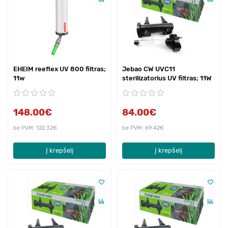
EHEIM reeflex UV 800 filtras;
Jebao CW UVC11
11w
sterilizatorius UV filtras; 11W
148.00€
84.00€
be PVM: 122.32€
be PVM: 69.42€
Į krepšelį
Į krepšelį