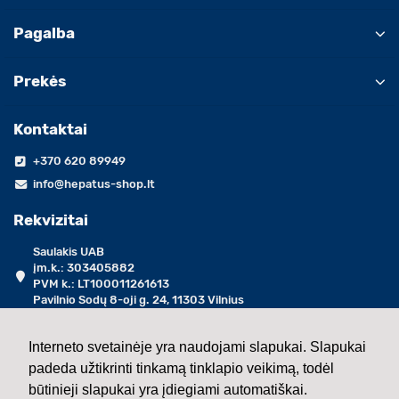
Pagalba
Prekės
Kontaktai
+370 620 89949
info@hepatus-shop.lt
Rekvizitai
Saulakis UAB
įm.k.: 303405882
PVM k.: LT100011261613
Pavilnio Sodų 8-oji g. 24, 11303 Vilnius
darbo dienomis 09:00 - 17:00 val.
Interneto svetainėje yra naudojami slapukai. Slapukai
padeda užtikrinti tinkamą tinklapio veikimą, todėl
2013 - 2026 ©
Saulakis UAB
būtinieji slapukai yra įdiegiami automatiškai.