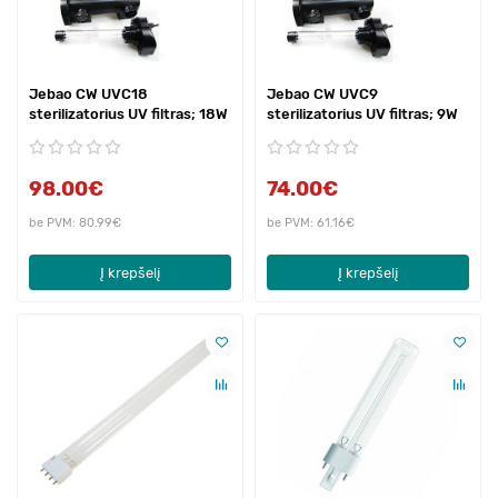
Jebao CW UVC18
Jebao CW UVC9
sterilizatorius UV filtras; 18W
sterilizatorius UV filtras; 9W
98.00€
74.00€
be PVM: 80.99€
be PVM: 61.16€
Į krepšelį
Į krepšelį