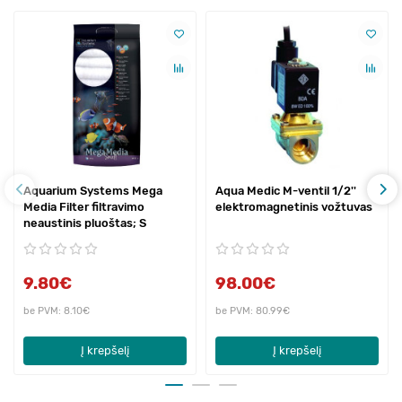
Aquarium Systems Mega
Aqua Medic M-ventil 1/2''
Media Filter filtravimo
elektromagnetinis vožtuvas
neaustinis pluoštas; S
9.80€
98.00€
be PVM: 8.10€
be PVM: 80.99€
Į krepšelį
Į krepšelį