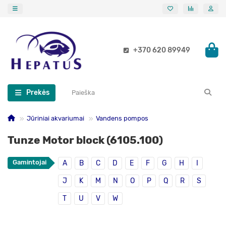
+370 620 89949
Prekės
Jūriniai akvariumai
Vandens pompos
Tunze Motor block (6105.100)
Gamintojai
A
B
C
D
E
F
G
H
I
J
K
M
N
O
P
Q
R
S
T
U
V
W