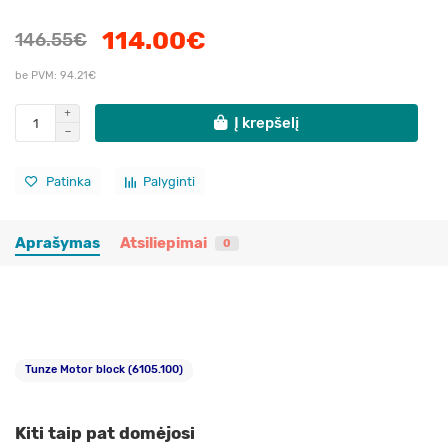
114.00€
146.55€
be PVM: 94.21€
Į krepšelį
Patinka
Palyginti
Aprašymas
Atsiliepimai
0
Tunze Motor block (6105.100)
Kiti taip pat domėjosi