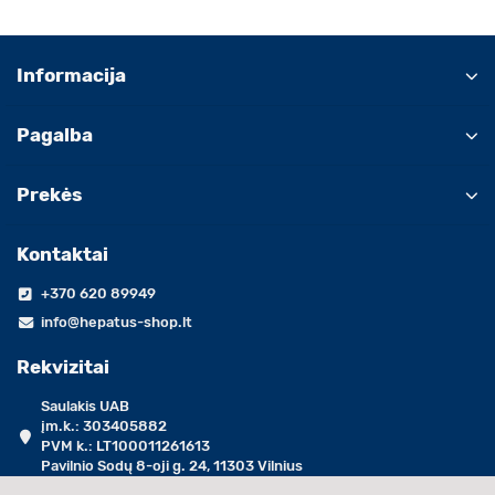
Informacija
Pagalba
Prekės
Kontaktai
+370 620 89949
info@hepatus-shop.lt
Rekvizitai
Saulakis UAB
įm.k.: 303405882
PVM k.: LT100011261613
Pavilnio Sodų 8-oji g. 24, 11303 Vilnius
darbo dienomis 09:00 - 17:00 val.