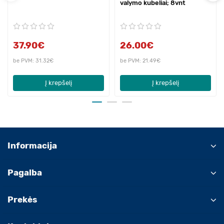
valymo kubeliai; 8vnt
37.90€
26.00€
be PVM: 31.32€
be PVM: 21.49€
Į krepšelį
Į krepšelį
Informacija
Pagalba
Prekės