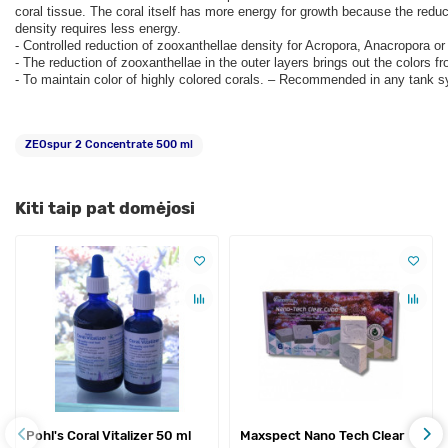
coral tissue. The coral itself has more energy for growth because the redu
density requires less energy.
- Controlled reduction of zooxanthellae density for Acropora, Anacropora o
- The reduction of zooxanthellae in the outer layers brings out the colors 
- To maintain color of highly colored corals. – Recommended in any tank 
ZEOspur 2 Concentrate 500 ml
Kiti taip pat domėjosi
Pohl's Coral Vitalizer 50 ml
Maxspect Nano Tech Clear