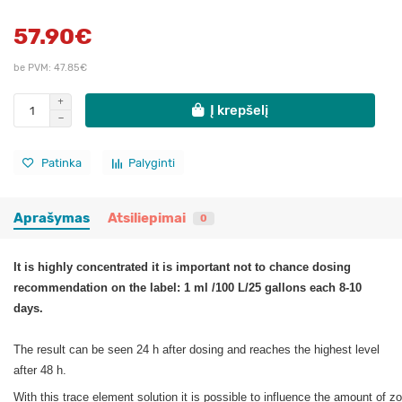
57.90€
be PVM: 47.85€
Į krepšelį
Patinka
Palyginti
Aprašymas
Atsiliepimai
0
It is highly concentrated it is important not to chance dosing
recommendation on the label: 1 ml /100 L/25 gallons each 8-10
days.
The result can be seen 24 h after dosing and reaches the highest level
after 48 h.
With this trace element solution it is possible to influence the amount of z