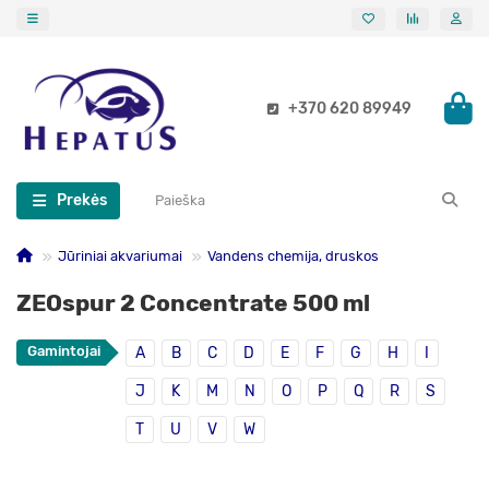
+370 620 89949
Prekės
Jūriniai akvariumai
Vandens chemija, druskos
ZEOspur 2 Concentrate 500 ml
Gamintojai
A
B
C
D
E
F
G
H
I
J
K
M
N
O
P
Q
R
S
T
U
V
W