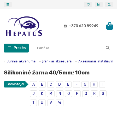
+370 620 89949
Prekės
Jūriniai akvariumai
Įrankiai, aksesuarai
Aksesuarai, instaliavima
Silikoninė žarna 40/5mm; 10cm
Gamintojai
A
B
C
D
E
F
G
H
I
J
K
M
N
O
P
Q
R
S
T
U
V
W