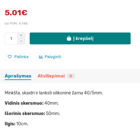
5.01€
be PVM: 4.14€
Į krepšelį
Patinka
Palyginti
Aprašymas
Atsiliepimai
0
Minkšta, skaidri ir lanksti silikoninė žarna 40/5mm.
Vidinis skersmuo:
40mm;
Išorinis skersmuo:
50mm;
Ilgis:
10cm.