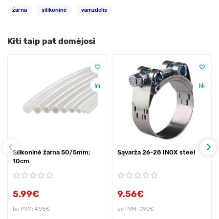
žarna
silikoninė
vamzdelis
Kiti taip pat domėjosi
Silikoninė žarna 50/5mm;
Sąvarža 26-28 INOX steel
10cm
5.99€
9.56€
be PVM: 4.95€
be PVM: 7.90€