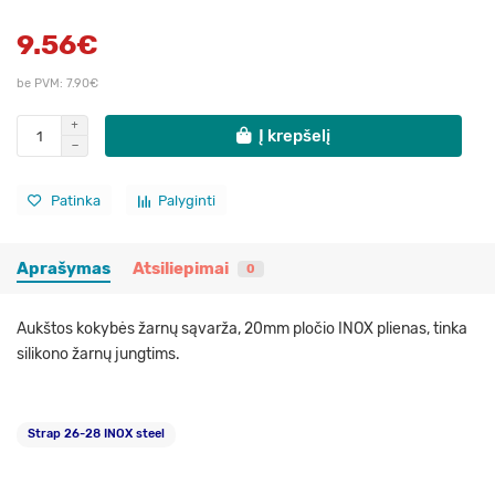
9.56€
be PVM: 7.90€
Į krepšelį
Patinka
Palyginti
Aprašymas
Atsiliepimai
0
Aukštos kokybės žarnų sąvarža, 20mm pločio INOX plienas, tinka
silikono žarnų jungtims.
Strap 26-28 INOX steel