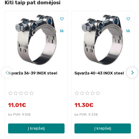
Kiti taip pat domėjosi
Sąvarža 36-39 INOX steel
Sąvarža 40-43 INOX steel
11.01€
11.30€
be PVM: 9.10€
be PVM: 9.33€
Į krepšelį
Į krepšelį