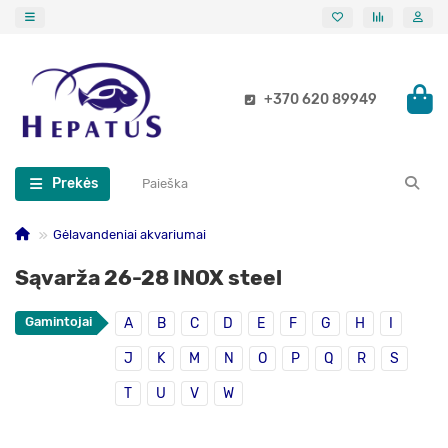
+370 620 89949
Prekės
Gėlavandeniai akvariumai
Sąvarža 26-28 INOX steel
Gamintojai
A
B
C
D
E
F
G
H
I
J
K
M
N
O
P
Q
R
S
T
U
V
W