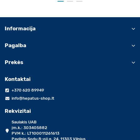
Informacija
Pagalba
Prekės
Kontaktai
+370 620 89949
info@hepatus-shop.lt
Rekvizitai
Saulakis UAB
įm.k.: 303405882
PVM k.: LT100011261613
Pavilnio Sodų 8-oji g. 24, 11303 Vilnius